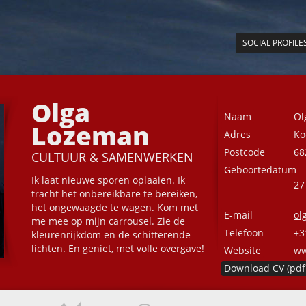
SOCIAL PROFILE
Olga
Naam
Ol
Lozeman
Adres
Ko
Postcode
68
CULTUUR & SAMENWERKEN
Geboortedatum
Ik laat nieuwe sporen oplaaien. Ik
27
tracht het onbereikbare te bereiken,
het ongewaagde te wagen. Kom met
E-mail
ol
me mee op mijn carrousel. Zie de
Telefoon
+3
kleurenrijkdom en de schitterende
lichten. En geniet, met volle overgave!
Website
ww
Download CV (pdf