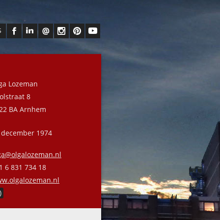
S
ga Lozeman
olstraat 8
22 BA Arnhem
 december 1974
ga@olgalozeman.nl
1 6 831 734 18
w.olgalozeman.nl
)