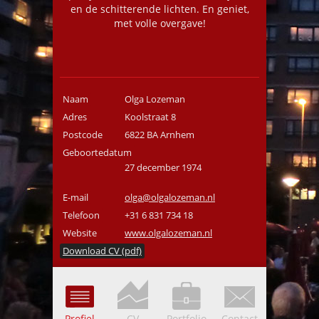
en de schitterende lichten. En geniet,
met volle overgave!
Naam
Olga Lozeman
Adres
Koolstraat 8
Postcode
6822 BA Arnhem
Geboortedatum
27 december 1974
E-mail
olga@olgalozeman.nl
Telefoon
+31 6 831 734 18
Website
www.olgalozeman.nl
Download CV (pdf)
Profiel
CV
Portfolio
Contact