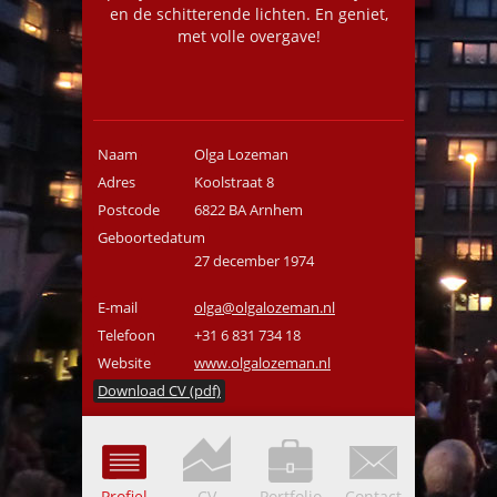
en de schitterende lichten. En geniet,
met volle overgave!
Naam
Olga Lozeman
Adres
Koolstraat 8
Postcode
6822 BA Arnhem
Geboortedatum
27 december 1974
E-mail
olga@olgalozeman.nl
Telefoon
+31 6 831 734 18
Website
www.olgalozeman.nl
Download CV (pdf)
Profiel
CV
Portfolio
Contact