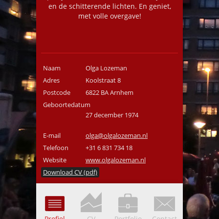
en de schitterende lichten. En geniet,
met volle overgave!
Naam
Olga Lozeman
Adres
Koolstraat 8
Postcode
6822 BA Arnhem
Geboortedatum
27 december 1974
E-mail
olga@olgalozeman.nl
Telefoon
+31 6 831 734 18
Website
www.olgalozeman.nl
Download CV (pdf)
Profiel
CV
Portfolio
Contact