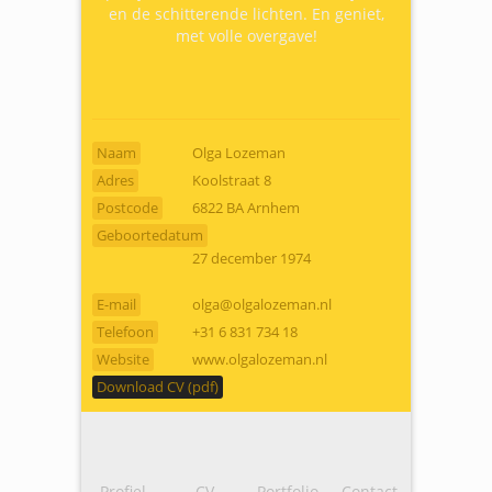
en de schitterende lichten. En geniet,
met volle overgave!
Naam
Olga Lozeman
Adres
Koolstraat 8
Postcode
6822 BA Arnhem
Geboortedatum
27 december 1974
E-mail
olga@olgalozeman.nl
Telefoon
+31 6 831 734 18
Website
www.olgalozeman.nl
Download CV (pdf)
Profiel
CV
Portfolio
Contact