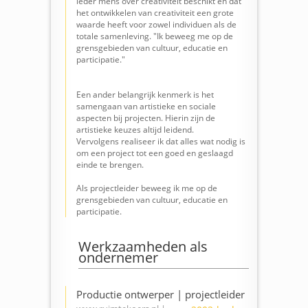
ieder mens over creativiteit beschikt en dat
het ontwikkelen van creativiteit een grote
waarde heeft voor zowel individuen als de
totale samenleving.
"Ik beweeg me op de
grensgebieden van cultuur, educatie en
participatie."
Een ander belangrijk kenmerk is het
samengaan van artistieke en sociale
aspecten bij projecten. Hierin zijn de
artistieke keuzes altijd leidend.
Vervolgens realiseer ik dat alles wat nodig is
om een project tot een goed en geslaagd
einde te brengen.
Als projectleider beweeg ik me op de
grensgebieden van cultuur, educatie en
participatie.
Werkzaamheden als
ondernemer
Productie ontwerper | projectleider