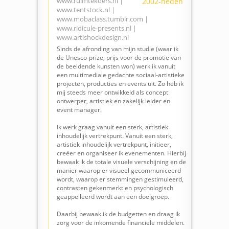
www.ruimtekoers.nl
|
2002-heden
www.tentstock.nl
|
www.mobaclass.tumblr.com
|
www.ridicule-presents.nl
|
www.artishockdesign.nl
Sinds de afronding van mijn studie (waar ik
de Unesco-prize, prijs voor de promotie van
de beeldende kunsten won) werk ik vanuit
een multimediale gedachte sociaal-artistieke
projecten, producties en events uit. Zo heb ik
mij steeds meer ontwikkeld als concept
ontwerper, artistiek en zakelijk leider en
event manager.
Ik werk graag vanuit een sterk, artistiek
inhoudelijk vertrekpunt.
Vanuit een sterk,
artistiek inhoudelijk vertrekpunt, initieer,
creëer en organiseer ik evenementen. Hierbij
bewaak ik de totale visuele verschijning en de
manier waarop er visueel gecommuniceerd
wordt, waarop er stemmingen gestimuleerd,
contrasten gekenmerkt en psychologisch
geappelleerd wordt aan een doelgroep.
Daarbij bewaak ik de budgetten en draag ik
zorg voor de inkomende financiele middelen.