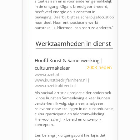
situaties aan en is voor anderen gemakkelijk
in de omgang. Olga is breed georiënteerd,
heeft veel energie en is constant in
beweging. Daarbij blijft ze scherp gefocust op
haar doel. Haar enthousiasme werkt
aanstekelijk. Hiermee inspireert ze anderen."
Werkzaamheden in dienst
Hoofd Kunst & Samenwerking |
2008-heden
cultuurmakelaar
www.rozet.nl
|
www.kunstbedrijfarnhem.nl
|
www.rozettrakteert.nl
Als sociaal-artistiek projectleider onderzoek
ik hoe Kunst en Samenleving elkaar kunnen
versterken. Ik volg, signaleer, analyseer
relevante ontwikkelingen in de kunsteducatie,
cultuurparticipatie en talentontwikkeling.
Hiervoor schrijf ik beleid en ontwerp ik
concepten.
Een belangrijk uitgangspunt hierbij is dat